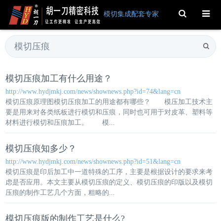
Toggle
模切集成配套专家
Search
模切压痕
加工有什么用途？
http://www.hydjmkj.com/news/shownews.php?id=74&lang=cn
模切压痕
原理图
模切压痕
加工的用途都有哪些？ 模压加工技术主
要是用来对各类纸板进行模切和压痕，同时也可用于对皮革、塑料等
材料进行模切和压痕加工。 模...
模切压痕
知多少？
http://www.hydjmkj.com/news/shownews.php?id=51&lang=cn
模切压痕
是印后加工中一道特殊的工序，主要是根据设计的要求来考
虑是否应用。本文主要从
模切压痕
的定义、
模切压痕
的印版以及
模切
压痕
的制作工艺几个方面，粗略的...
模切压痕
版的制作工艺是什么?