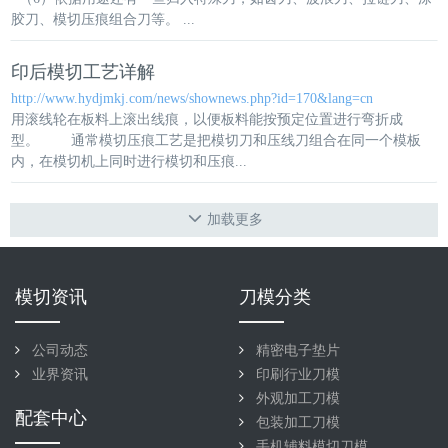
胶刀、
模切压痕
组合刀等。 ...
印后模切工艺详解
http://www.hydjmkj.com/news/shownews.php?id=170&lang=cn
用滚线轮在板料上滚出线痕，以便板料能按预定位置进行弯折成
型。 通常
模切压痕
工艺是把模切刀和压线刀组合在同一个模板
内，在模切机上同时进行模切和压痕...
加载更多
模切资讯
刀模分类
公司动态
精密电子垫片
业界资讯
印刷行业刀模
外观加工刀模
配套中心
包装加工刀模
手机辅料模切刀模