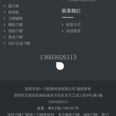
圆刀模
联系我们
模切机
刀模辅料
雕刻刀模
联系方式
蚀刻刀模
在线留言
激光刀模
QDC五金刀模
13603026113
深圳市胡一刀精密科技有限公司 版权所有
深圳市宝安区松岗街道东方社区东方工业三街8号2栋1楼
13603026113
备案：
粤ICP备17001367号
深圳刀模厂家胡一刀精密科技，专注雕刻
刀模
、蚀刻刀模、圆刀