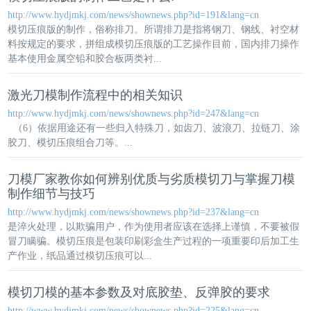
http://www.hydjmkj.com/news/shownews.php?id=191&lang=cn
模切压痕
版的制作，俗称排刀。所谓排刀是指将钢刀、钢线、衬空材
料按规定的要求，拼组成
模切压痕
版的工艺操作目前，国内排刀操作
基本使用金属空铅和胶合板两类衬...
激光刀模制作流程中的相关知识
http://www.hydjmkj.com/news/shownews.php?id=247&lang=cn
（6）依据用途还有一些归入特殊刀，如齿刀、波浪刀、拉链刀、涂
胶刀、
模切压痕
组合刀等。...
刀模厂家教你如何辨别优质与劣质模切刀与掌握刀模
制作细节与技巧
http://www.hydjmkj.com/news/shownews.php?id=237&lang=cn
是淬火处理，以欺骗用户，作为使用者应该在选择上谨慎，不要被假
冒刀瞒骗。
模切压痕
是包装印刷彩盒生产过程的一项重要印后加工生
产作业，纸品通过
模切压痕
可以...
模切刀模的基本参数及对底胶垫、反弹胶的要求
http://www.hydjmkj.com/news/shownews.php?id=225&lang=cn