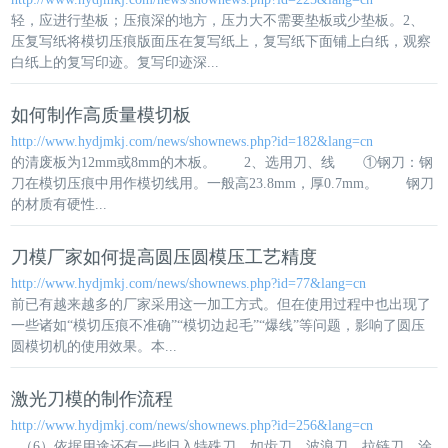
轻，应进行垫板；压痕深的地方，压力大不需要垫板或少垫板。2、
压复写纸将
模切压痕
版面压在复写纸上，复写纸下面铺上白纸，观察
白纸上的复写印迹。复写印迹深...
如何制作高质量模切板
http://www.hydjmkj.com/news/shownews.php?id=182&lang=cn
的清废板为12mm或8mm的木板。 2、选用刀、线 ①钢刀：钢
刀在
模切压痕
中用作模切线用。一般高23.8mm，厚0.7mm。 钢刀
的材质有硬性...
刀模厂家如何提高圆压圆模压工艺精度
http://www.hydjmkj.com/news/shownews.php?id=77&lang=cn
前已有越来越多的厂家采用这一加工方式。但在使用过程中也出现了
一些诸如“
模切压痕
不准确”“模切边起毛”“爆线”等问题，影响了圆压
圆模切机的使用效果。本...
激光刀模的制作流程
http://www.hydjmkj.com/news/shownews.php?id=256&lang=cn
（6）依据用途还有一些归入特殊刀，如齿刀、波浪刀、拉链刀、涂