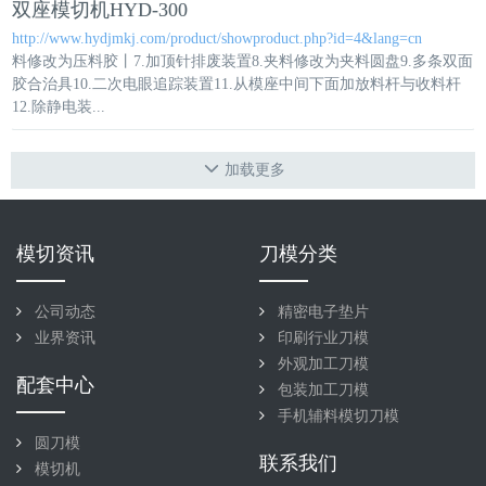
双座模切机HYD-300
http://www.hydjmkj.com/product/showproduct.php?id=4&lang=cn
料修改为压料胶丨7.加顶针排废装置8.夹料修改为夹料圆盘9.多条双面
胶合
治具
10.二次电眼追踪装置11.从模座中间下面加放料杆与收料杆
12.除静电装...
加载更多
模切资讯
刀模分类
公司动态
精密电子垫片
业界资讯
印刷行业刀模
外观加工刀模
配套中心
包装加工刀模
手机辅料模切刀模
圆刀模
联系我们
模切机