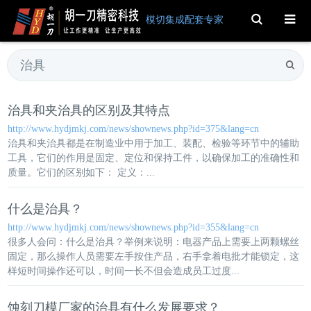
Toggle
模切集成配套专家
Search
治具
和夹
治具
的区别及其特点
http://www.hydjmkj.com/news/shownews.php?id=375&lang=cn
治具
和夹
治具
都是在制造业中用于加工、装配、检验等环节中的辅助
工具，它们的作用是固定、定位和保持工件，以确保加工的准确性和
质量。它们的区别如下： 定义：...
什么是
治具
？
http://www.hydjmkj.com/news/shownews.php?id=355&lang=cn
很多人会问：什么是
治具
？举例来说明：电器产品上需要上两颗螺丝
固定，那么操作人员需要左手按住产品，右手拿着电批才能锁定，这
样短时间操作还可以，时间一长不但会造成员工过度...
蚀刻刀模厂家的
治具
有什么发展要求？