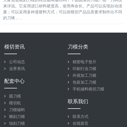
大家知道雕刻刀模的特点都有哪些吗？下面由
深圳刀模
厂胡一刀科技
来详说。它采用进口材料硬度高，使用寿命长。产品可以实现自动清
废；可以采用多种退硬料方式；可以按模切产品品质要求制作出不同
的刀锋，...
模切资讯
刀模分类
公司动态
精密电子垫片
业界资讯
印刷行业刀模
外观加工刀模
配套中心
包装加工刀模
手机辅料模切刀模
圆刀模
联系我们
模切机
刀模辅料
雕刻刀模
联系方式
蚀刻刀模
在线留言