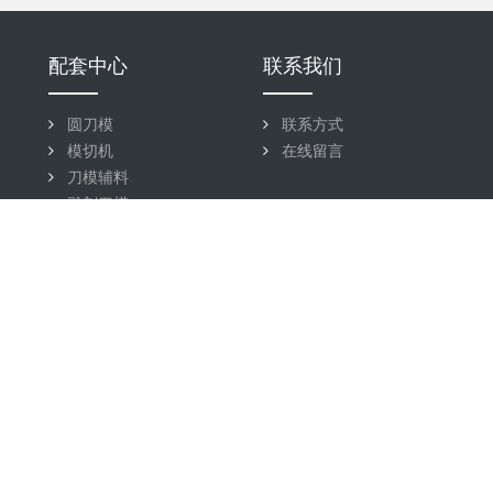
配套中心
联系我们
圆刀模
联系方式
模切机
在线留言
刀模辅料
雕刻刀模
蚀刻刀模
激光刀模
QDC五金刀模
深圳市胡一刀精密科技有限公司 版权所有
深圳市宝安区松岗街道东方社区东方工业三街8号2栋1楼
13603026113
备案：
粤ICP备17001367号
专注雕刻
刀模
、蚀刻刀模、圆刀模、QDC五金模、激光刀模、夹治具10