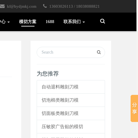
kf@hydjmkj.com
13603026113 / 18038088821
Toggle
中心
模切方案
1688
联系我们
Search
为您推荐
自动退料雕刻刀模
切泡棉类雕刻刀模
切面板类雕刻刀模
压敏胶广告贴的模切