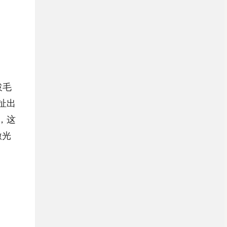
拔毛
扯出
，这
激光