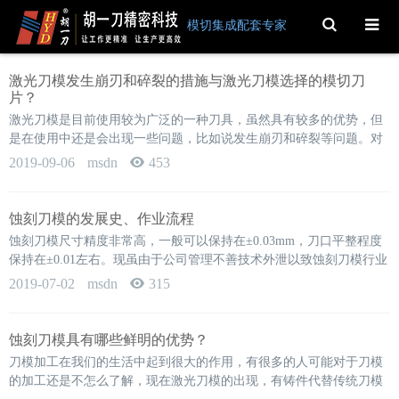
Toggle
模切集成配套专家
Search
激光刀模发生崩刃和碎裂的措施与激光刀模选择的模切刀
片？
激光刀模是目前使用较为广泛的一种刀具，虽然具有较多的优势，但
是在使用中还是会出现一些问题，比如说发生崩刃和碎裂等问题。对
此，我们需要采取有效的措施进行解决。1、改进工艺系统的刚性，包
2019-09-06
msdn
453
括提高机构的稳定性或改善机床的维护水平，在某种程度上，切削刃
熔焊是一个可以圆满解决的问题，方法是提高切削速度，这样还可以
提高生产率。2、为了防止切屑加热到足以发生熔焊的温度，可尝试使
蚀刻刀模的发展史、作业流程
用冷却液。其它可能采用的方法还包括采...
蚀刻刀模尺寸精度非常高，一般可以保持在±0.03mm，刀口平整程度
保持在±0.01左右。现虽由于公司管理不善技术外泄以致蚀刻刀模行业
形成恶性竞争甚至于自身面临倒闭危险，但是现在要保证刀模的精度
2019-07-02
msdn
315
和质量，还需比较资深的制作厂家和做作工人来制作。蚀刻刀模的缺
陷在于刀高最高只可以做到2.0mm左右，另外在大的印刷和电子行业
里渐渐有辊筒模具开始投入使用，生产速度成倍的提升，但是辊筒模
蚀刻刀模具有哪些鲜明的优势？
具由于价格昂贵，质量比较...
刀模加工在我们的生活中起到很大的作用，有很多的人可能对于刀模
的加工还是不怎么了解，现在激光刀模的出现，有铸件代替传统刀模