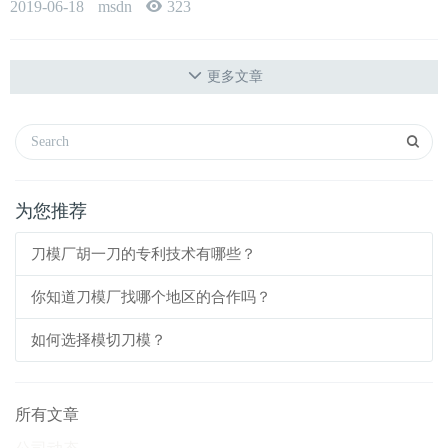
的趋势，那么激光刀模具有怎样的优势呢？下面来看看激光刀模的加
2019-06-18
msdn
323
工工艺有哪些优点吧！ 1、设计变得更加的简单，传统的刀模还需要
进行绘制，而激光刀模完全省去了这些步骤，直接在计算机上进行，
不需要进行绘制。 2、其次就是误差较小，在传统的...
更多文章
为您推荐
刀模厂胡一刀的专利技术有哪些？
你知道刀模厂找哪个地区的合作吗？
如何选择模切刀模？
所有文章