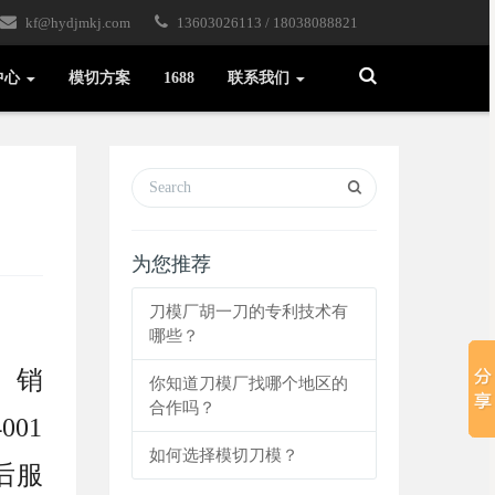
kf@hydjmkj.com
13603026113 / 18038088821
Toggle
中心
模切方案
1688
联系我们
Search
为您推荐
刀模厂胡一刀的专利技术有
哪些？
、销
你知道刀模厂找哪个地区的
合作吗？
001
如何选择模切刀模？
后服