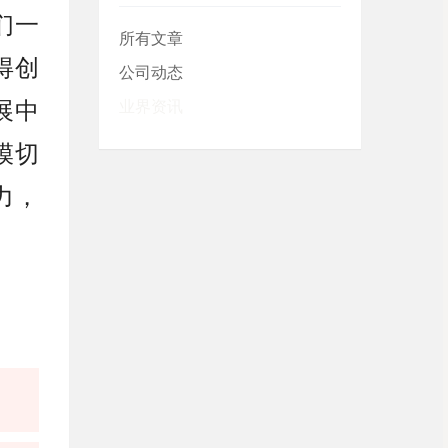
们一
所有文章
得创
公司动态
展中
业界资讯
模切
力，