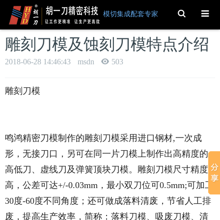
Toggle
模切集成配套专家
Search
雕刻刀模及蚀刻刀模特点介绍
2018-06-28 14:46:43
msdn
503
雕刻刀模
鸣鸿精密刀模制作的雕刻刀模采用进口钢材,一次成
形，无接刀口，另可在同一片刀模上制作出高精度的
高低刀、虚线刀及弹簧顶块刀模。雕刻刀模尺寸精度
高，公差可达+/-0.03mm，最小双刀位可0.5mm;可加工
30度-60度不同角度；还可做成落料清废，节省人工排
废，提高生产效率，简称：落料刀模、吸废刀模、清