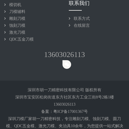
联系我们
模切机
刀模辅料
雕刻刀模
联系方式
蚀刻刀模
在线留言
激光刀模
QDC五金刀模
13603026113
深圳市胡一刀精密科技有限公司 版权所有
深圳市宝安区松岗街道东方社区东方工业三街8号2栋1楼
13603026113
备案：
粤ICP备17001367号
深圳刀模厂家胡一刀精密科技，专注雕刻
刀模
、蚀刻刀模、圆刀
模、QDC五金模、激光刀模、夹治具10余年，为您提供一站式解决