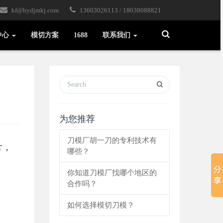
kf@hydjmkj.com
13603026113 / 18038088821
Toggle
中心
模切方案
1688
联系我们
Search
为您推荐
刀模厂胡一刀的专利技术有
片，
哪些？
你知道刀模厂找哪个地区的
合作吗？
如何选择模切刀模？