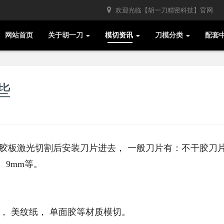
欢迎光临【胡一刀精密科技】官网
网站首页
关于胡一刀
模切资讯
刀模分类
配套
些
VC胶板激光切割后安装刀片进去， 一般刀片有：不干胶刀
、9mm等。
胶， 美纹纸， 单面胶等材质模切。