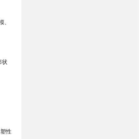
模、
形状
部塑性