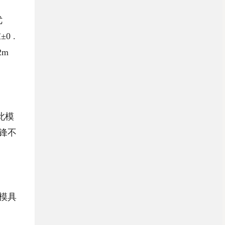
优
0 .
2m
此模
刀锋不
模具