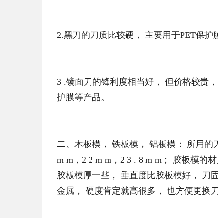
2.黑刀的刀质比较硬， 主要用于PET保
3 .镜面刀的锋利度相当好， 但价格较贵
护膜等产品。
二、木板模， 铁板模， 铝板模： 所用的刀片
m m，2 2 m m，2 3 . 8 m m
胶板模厚一些， 垂直度比胶板模好， 刀
金属， 硬度肯定就高很多， 也方便更换