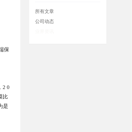
所有文章
公司动态
业界资讯
端保
2 0
模比
为是