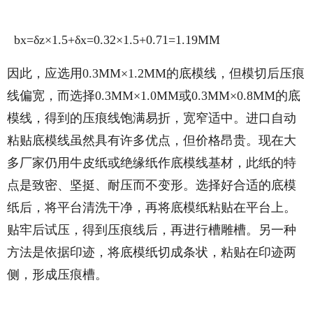
bx=δz×1.5+δx=0.32×1.5+0.71=1.19MM
因此，应选用0.3MM×1.2MM的底模线，但模切后压痕
线偏宽，而选择0.3MM×1.0MM或0.3MM×0.8MM的底
模线，得到的压痕线饱满易折，宽窄适中。进口自动
粘贴底模线虽然具有许多优点，但价格昂贵。现在大
多厂家仍用牛皮纸或绝缘纸作底模线基材，此纸的特
点是致密、坚挺、耐压而不变形。选择好合适的底模
纸后，将平台清洗干净，再将底模纸粘贴在平台上。
贴牢后试压，得到压痕线后，再进行槽雕槽。另一种
方法是依据印迹，将底模纸切成条状，粘贴在印迹两
侧，形成压痕槽。