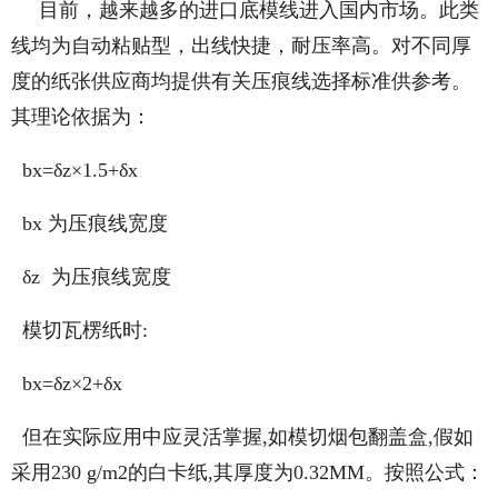
目前，越来越多的进口底模线进入国内市场。此类
线均为自动粘贴型，出线快捷，耐压率高。对不同厚
度的纸张供应商均提供有关压痕线选择标准供参考。
其理论依据为：
bx=δz×1.5+δx
bx 为压痕线宽度
δz 为压痕线宽度
模切瓦楞纸时:
bx=δz×2+δx
但在实际应用中应灵活掌握,如模切烟包翻盖盒,假如
采用230 g/m2的白卡纸,其厚度为0.32MM。按照公式：