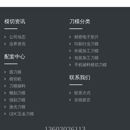
模切资讯
刀模分类
公司动态
精密电子垫片
业界资讯
印刷行业刀模
外观加工刀模
配套中心
包装加工刀模
手机辅料模切刀模
圆刀模
联系我们
模切机
刀模辅料
雕刻刀模
联系方式
蚀刻刀模
在线留言
激光刀模
QDC五金刀模
13603026113