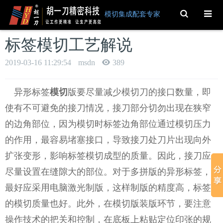
Toggle
模切集成配套专家
Search
标签模切工艺解说
2019-03-16 11:29:54
msdn
389
异形标签
模切
版要尽量减少模切刀的接口数量，即
使有不可避免的接刀情况，接刀部分切勿出现在狭窄
的边角部位，因为模切时标签边角部位通过模切压力
的作用，最容易堵塞接口，导致接刀处刀片出现向外
扩张变形，影响标签模切成型的质量。因此，接刀应
尽量设置在缝隙大的部位。对于多拼版的异形标签，
最好应采用电脑激光制版，这样制版的精度高，标签
的模切质量也好。此外，在模切版装版环节，要注意
操作技术的把关和控制，在底板上粘贴定位印张的规