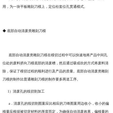
用，为一块平板雕刻刀模上，定位柱套位孔贯通模式。
◆ 底部自动清废类雕刻刀模
底部自动清废类雕刻刀模在模切过程中可以快速地将产品中间孔
位处的废料挤向刀模底部的清废槽，然后通过吸或吹的方式将废料清
除，保证了模切过程的顺利进行及产品的质量。底部自动清废类雕刻
刀模的制作比普通雕刻刀模的制作要多两道工序。
1）清废孔的线切割加工
a．清废孔的线切割图案应比相应的刀锋图案周边收小，收小的偏
移量应根据被切穿材料的厚度而定，为确保自动清废效果，偏移量的