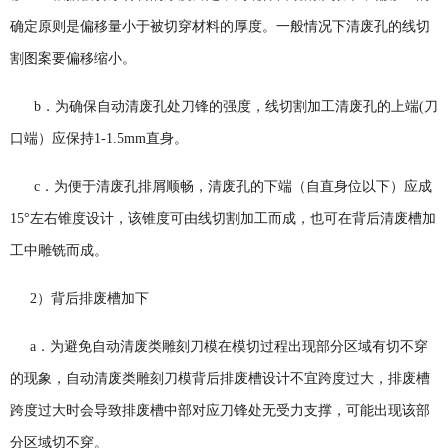
确定原则是偏移量小于被切穿材料的厚度。一般情况下清废孔的线切
割图案要偏移缩小。
b．为确保自动清废孔处刀锋的强度，线切割加工清废孔的上端(刀
口端）应保持1-1.5mm直身。
c．为便于清废孔排屑顺畅，清废孔的下端（自直身位以下）应成
15°左右锥度设计，该锥度可由线切割加工而成，也可在背后清废槽加
工中雕铣而成。
2）背后排废槽加下
a．为避免自动清废类雕刻刀模在模切过程出现部分区域有切不穿
的现象，自动清废类雕刻刀模背后排废槽设计不宜跨度过大，排废槽
跨度过大时会导致排废槽中部对应刀锋处无受力支撑，可能出现该部
分区域切不穿。