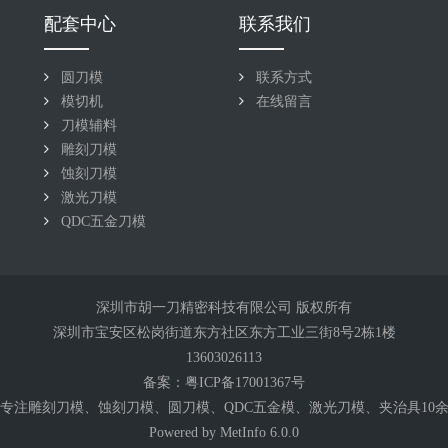
配套中心
联系我们
圆刀模
联系方式
模切机
在线留言
刀模辅料
雕刻刀模
蚀刻刀模
激光刀模
QDC五金刀模
深圳市胡一刀精密科技有限公司 版权所有
深圳市宝安区松岗街道东方社区东方工业三街8号2栋1楼
13603026113
备案：
粤ICP备17001367号
专注雕刻
刀模
、蚀刻刀模、圆刀模、QDC五金模、激光刀模、夹治具10
Powered by
MetInfo
6.0.0