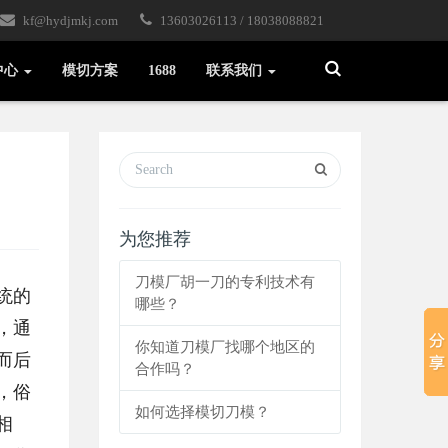
kf@hydjmkj.com
13603026113 / 18038088821
Toggle
中心
模切方案
1688
联系我们
Search
为您推荐
刀模厂胡一刀的专利技术有
统的
哪些？
，通
你知道刀模厂找哪个地区的
而后
合作吗？
，俗
如何选择模切刀模？
相