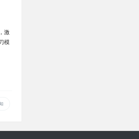
，激
刀模
知