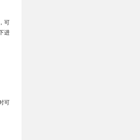
，可
下进
时可