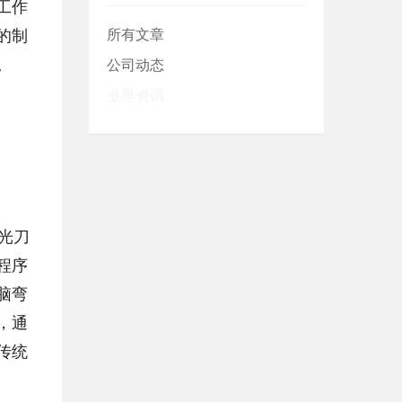
工作
的制
所有文章
。
公司动态
业界资讯
光刀
程序
脑弯
，通
传统