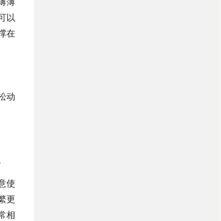
薄薄
可以
撑在
松动
。
意使
繁更
常相