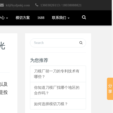
kf@hydjmkj.com
13603026113 / 18038088821
Toggle
中心
模切方案
1688
联系我们
Search
光
为您推荐
刀模厂胡一刀的专利技术有
哪些？
以及
你知道刀模厂找哪个地区的
是投
合作吗？
如何选择模切刀模？