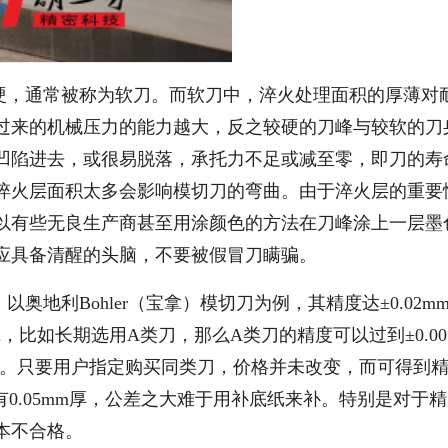
峰硬，通常被称为软刀。而软刀中，淬火处理面积的厚薄对
过来的机械压力的能力越大，反之较硬的刀峰与较软的刀
凹陷进去，或很易脱落，承托力不足或减至零，即刀的寿
淬火层面积太多会影响模切刀的弯曲。由于淬火层的重要
以有些无良生产商甚至用涂颜色的方法在刀峰涂上一层墨
应具备清醒的头脑，不要被假冒刀瞒骗。
奥地利Bohler（宝拿）模切刀为例，其精度达±0.02m
mm，比如长期选用A类刀，那么A类刀的精度可以过到±0.00
户。只要用户指定购买同类刀，价格并未改变，而可得到
只有0.05mm厚，公差之大难于用补底纸来补。特别是对于
本不合格。