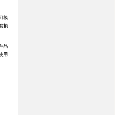
刀模
磨损
种品
使用