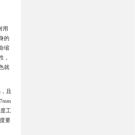
耐用
身的
命缩
性，
色就
m，且
7mm
精度工
精度要