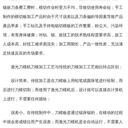
镶嵌刀条费工费时，模切作业时受力不均，导致切使用寿命短；手工
制作的模切板加工产品时由于尺寸误差以及刀条偏斜等因素导致产品
废品率多；手工钻孔及手持电锯切模板的工作繁重，粉尘大、污染环
境，有害身体健康；对钻、锯、嵌技工的技术熟练程度要求高，故工
人成本高，好技工难求易流失；加工周期长，产品一致性差，无法满
足快速反应的市场要求。
激光刀模机刀模加工工艺与传统的刀模加工工艺相比特点区别：
设计简单。传统加工是在刀模板上用铅笔或圆珠笔进行绘制，而
后进行刀模切割；而使用了激光刀模机后，设计就可以直接在计算机
上进行，不需要任何描绘；
误差小。在传统制作中，刀模板是通过锯床锯的，在移动的过程
中就会形成错位而产生误差；而激光刀模机是全自动运行，不需要人