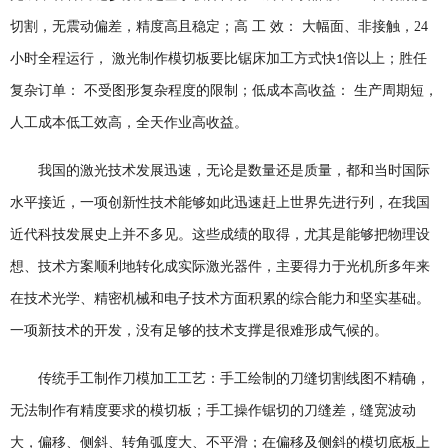
切割，无震动偏差，精度高且稳定；高
工
效：
大幅面、非接触，
24
小时全程运行， 激光制作模切板要比锯床加工方式快
倍以上；胜任
1
复杂订单： 不受图形复杂程度的限制；低成本高收益： 生产周期短，
人工成本低工效高，全天作业高收益。
我国的激光技术发展迅速，无论是数量还是质量，都和当时国际
水平接近，一项创新性技术能够如此迅速赶上世界先进行列，在我国
近代科技发展史上并不多见。这些成绩的取得，尤其是能够把物理设
想、技术方案顺利地转化成实际激光器件，主要得力于光机所多年来
在技术光学、精密机械和电子技术方面积累的综合能力和坚实基础。
一项新技术的开发，没有足够的技术支撑是很难形成气候的。
传统手工制作刀模加工工艺：手工绘制的刀缝切割线图不精确，
无法制作有精度要求的模切板；手工操作锯切的刀缝差，缝宽波动
大，偏移、侧斜、转角弧度大、不平滑；在偏移及侧斜的模切底板上