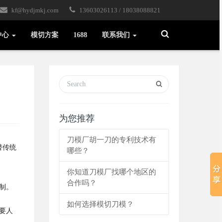
kf@hydjmkj.com
13603026113 / 18038088821
Toggle
中心
模切方案
1688
联系我们
Search
为您推荐
刀模厂胡一刀的专利技术有
替传统
哪些？
你知道刀模厂找哪个地区的
合作吗？
制。
如何选择模切刀模？
要人