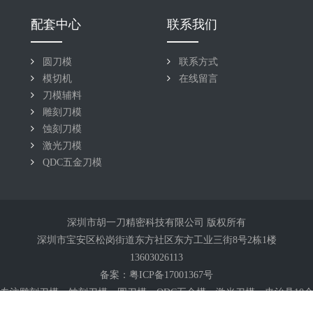
配套中心
联系我们
圆刀模
联系方式
模切机
在线留言
刀模辅料
雕刻刀模
蚀刻刀模
激光刀模
QDC五金刀模
深圳市胡一刀精密科技有限公司 版权所有
深圳市宝安区松岗街道东方社区东方工业三街8号2栋1楼
13603026113
备案：
粤ICP备17001367号
专注雕刻
刀模
、蚀刻刀模、圆刀模、QDC五金模、激光刀模、夹治具10
Powered by
MetInfo
6.0.0