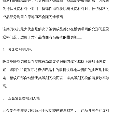
切材料的成品部分，然后再由刀锋裁切，成品部分被切断后，刀模锋
先行从被切材料中退回，待弹性退料块脱离被切材料时，被切材料的
成品部分则留在原地而不会随刀锋带离。
该类刀模的最大优点是解决了被切成品部分在模切瞬间的变形问题及
退料问题，适用于对产品表面有高要求的模切加工。
4
、吸废类雕刻刀模
吸废类雕刻刀模是在底部自动清废类雕刻刀模的基础上增加抽吸装
置，该图
9-12
装置可将模切产品中的废料快速地从侧面的抽吸孔中吸
走，相较底部自动清废类雕刻刀模而言，该类雕刻刀模的清废效率较
高。
5
、五金复合类雕刻刀模
五金复合类雕刻刀模适用于模切较硬较厚材料，且产品具有全穿废料