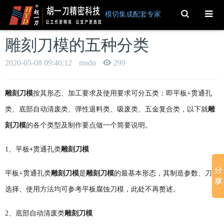
Toggle
模切集成配套专家
Search
雕刻刀模的五种分类
2020-05-08 09:46:12
msdn
299
雕刻刀模
按其形态、加工要求及使用要求可分五类：即平板
+
贯通孔
类、底部自动清废类、弹性退料类、吸废类、五金复合类，以下就
雕
刻刀模
的各个类型及制作要点做一个简要说明。
1
、平板
贯通孔类
雕刻刀模
+
平板
+
贯通孔类
雕刻刀模
是
雕刻刀模
的最基本形态，其制造参数、刀锋
选择、使用方法均可参考平板腐蚀刀模，此处不再赘述。
2
、底部自动清废类
雕刻刀模