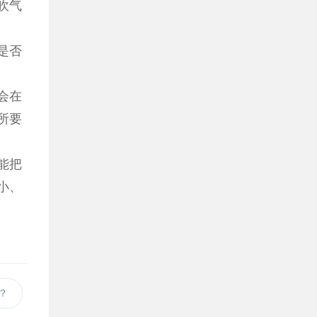
吹气
是否
会在
所要
能把
小、
？