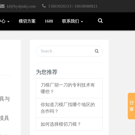
kf@hydjmkj.com
13603026113 / 18038088821
Toggle
中心
模切方案
1688
联系我们
Search
为您推荐
刀模厂胡一刀的专利技术有
哪些？
具与
你知道刀模厂找哪个地区的
合作吗？
模具
如何选择模切刀模？