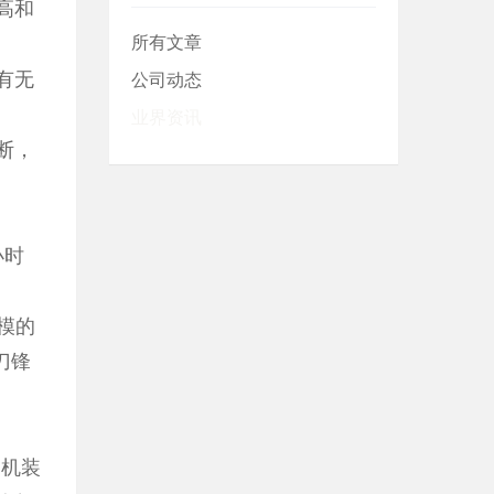
高和
所有文章
有无
公司动态
业界资讯
断，
小时
模的
刀锋
切机装