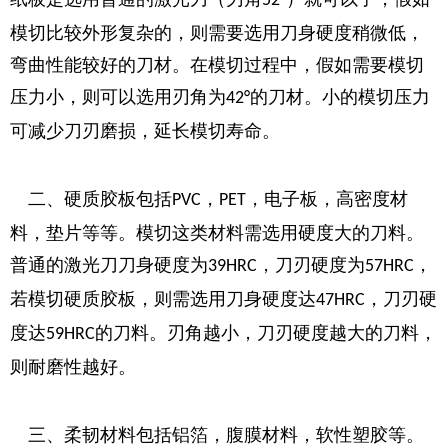
52°
模切比较外形复杂的，则需要选用刀身硬度稍微低，
弯曲性能较好的刀材。在模切过程中，假如需要模切
压力小，则可以选用刃角为
的刀材。小的模切压力
42°
可减少刀刃磨损，延长模切寿命。
二、硬质胶板包括
，
，电子板，高密度材
PVC
PET
料，垫片等等。模切这类材料需选用硬度大的刀料。
普通的激光刀刀身硬度为
，刀刃硬度为
，
39HRC
57HRC
若模切硬质胶板，则需选用刀身硬度达
，刀刃硬
47HRC
度达
的刀料。刃角越小，刀刃硬度越大的刀料，
59HRC
则耐磨性越好。
三、柔韧材料包括铝箔，腹膜材料，软性塑胶等。