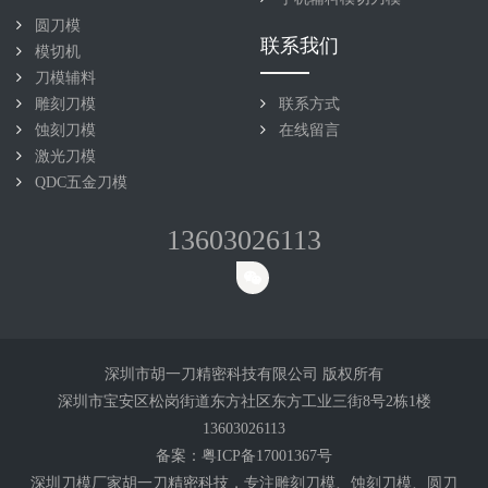
圆刀模
联系我们
模切机
刀模辅料
雕刻刀模
联系方式
蚀刻刀模
在线留言
激光刀模
QDC五金刀模
13603026113
深圳市胡一刀精密科技有限公司 版权所有
深圳市宝安区松岗街道东方社区东方工业三街8号2栋1楼
13603026113
备案：
粤ICP备17001367号
深圳刀模厂家胡一刀精密科技，专注雕刻
刀模
、蚀刻刀模、圆刀