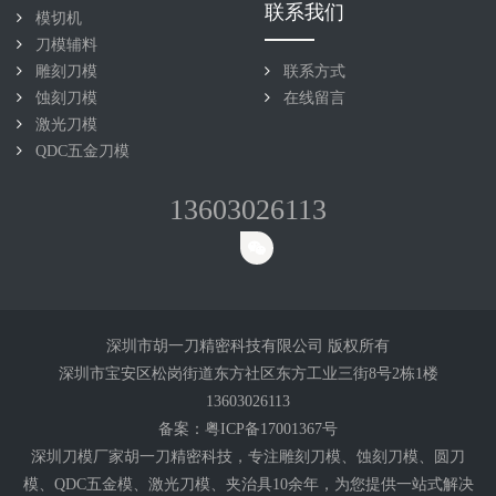
联系我们
模切机
刀模辅料
雕刻刀模
联系方式
蚀刻刀模
在线留言
激光刀模
QDC五金刀模
13603026113
深圳市胡一刀精密科技有限公司 版权所有
深圳市宝安区松岗街道东方社区东方工业三街8号2栋1楼
13603026113
备案：
粤ICP备17001367号
深圳刀模厂家胡一刀精密科技，专注雕刻
刀模
、蚀刻刀模、圆刀
模、QDC五金模、激光刀模、夹治具10余年，为您提供一站式解决