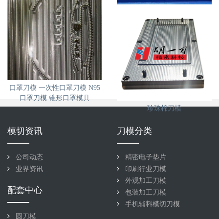
口罩刀模 口罩定型模具 冲压成
型口罩刀模 深圳胡一刀
口罩刀模 一次性口罩刀模 N95
口罩刀模 锥形口罩模具
珍珠棉刀模
模切资讯
刀模分类
公司动态
精密电子垫片
业界资讯
印刷行业刀模
外观加工刀模
配套中心
包装加工刀模
手机辅料模切刀模
圆刀模