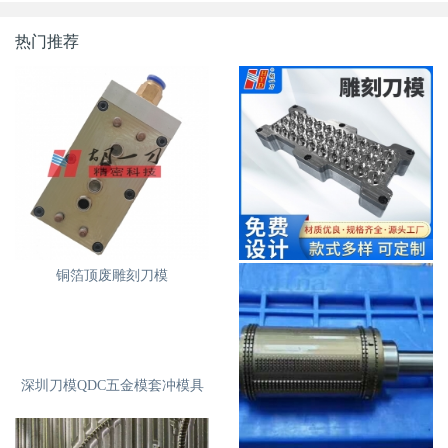
热门推荐
铜箔顶废雕刻刀模
深圳刀模雕刻模自动清废落料
模具
深圳刀模QDC五金模套冲模具