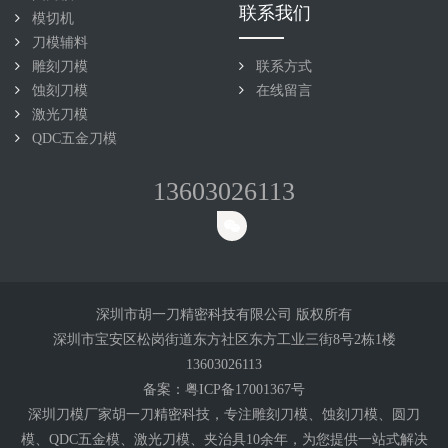
联系我们
模切机
刀模辅料
雕刻刀模
联系方式
蚀刻刀模
在线留言
激光刀模
QDC五金刀模
13603026113
深圳市胡一刀精密科技有限公司 版权所有
深圳市宝安区松岗街道东方社区东方工业三街8号2栋1楼
13603026113
备案：
粤ICP备17001367号
深圳刀模厂家胡一刀精密科技，专注雕刻
刀模
、蚀刻刀模、圆刀
模、QDC五金模、激光刀模、夹治具10余年，为您提供一站式解决