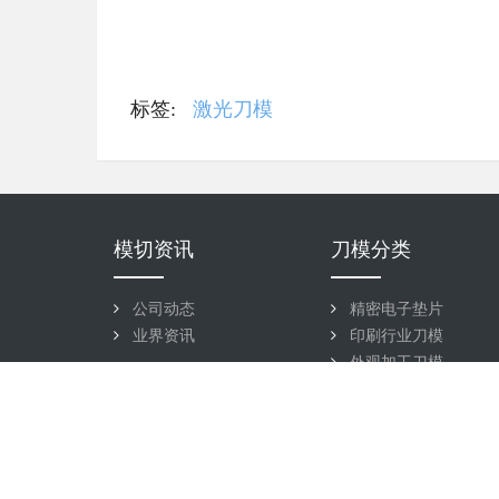
标签:
激光刀模
模切资讯
刀模分类
公司动态
精密电子垫片
业界资讯
印刷行业刀模
外观加工刀模
包装加工刀模
手机辅料模切刀模