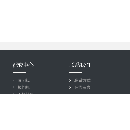
配套中心
联系我们
圆刀模
联系方式
模切机
在线留言
刀模辅料
雕刻刀模
蚀刻刀模
激光刀模
QDC五金刀模