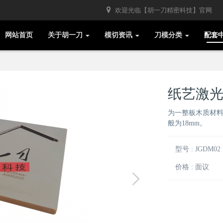
欢迎光临【胡一刀精密科技】官网
网站首页
关于胡一刀
模切资讯
刀模分类
配套
纸艺激
为一整板木质材料
般为18mm。
型号 : JGDM02
价格 : 面议