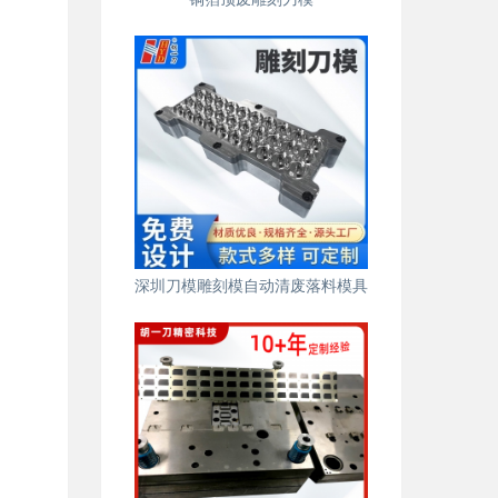
深圳刀模雕刻模自动清废落料模具