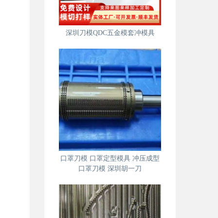
深圳刀模QDC五金模套冲模具
口罩刀模 口罩定型模具 冲压成型
口罩刀模 深圳胡一刀