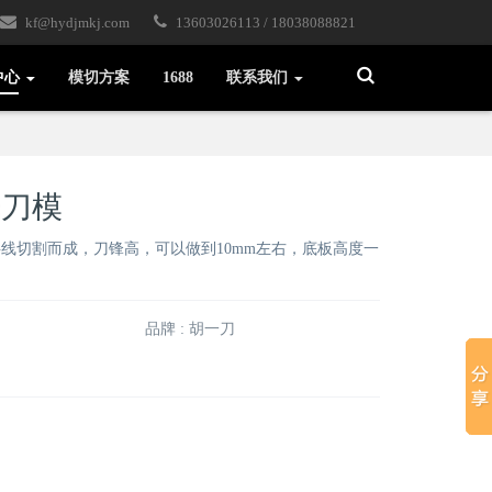
kf@hydjmkj.com
13603026113 / 18038088821
Toggle
中心
模切方案
1688
联系我们
Search
光刀模
线切割而成，刀锋高，可以做到10mm左右，底板高度一
品牌 : 胡一刀