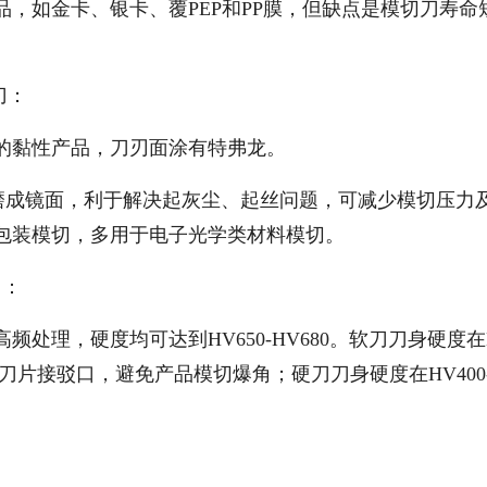
，如金卡、银卡、覆PEP和PP膜，但缺点是模切刀寿命
刀：
的黏性产品，刀刃面涂有特弗龙。
打磨成镜面，利于解决起灰尘、起丝问题，可减少模切压力
包装模切，多用于电子光学类材料模切。
刀：
处理，硬度均可达到HV650-HV680。软刀刀身硬度在
的刀片接驳口，避免产品模切爆角；硬刀刀身硬度在HV400-