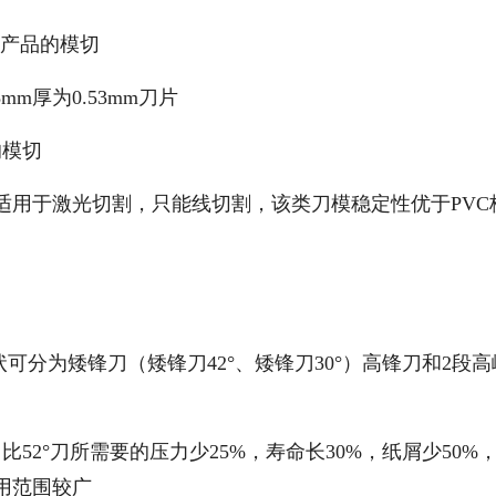
类产品的模切
m厚为0.53mm刀片
的模切
适用于激光切割，只能线切割，该类刀模稳定性优于PVC
可分为矮锋刀（矮锋刀42°、矮锋刀30°）高锋刀和2段高
刀比52°刀所需要的压力少25%，寿命长30%，纸屑少50%
用范围较广