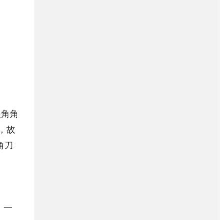
夹角角
，故
角刀
，一