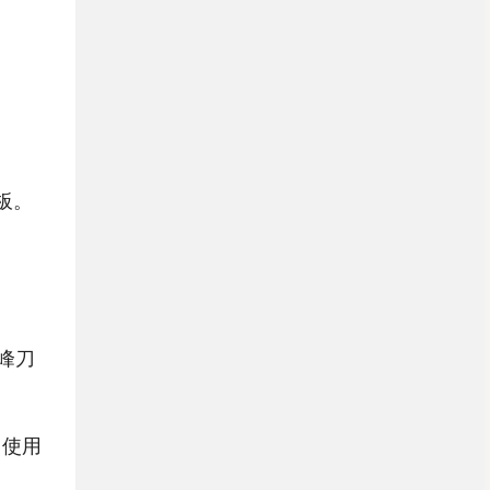
板。
峰刀
，使用