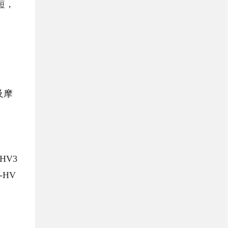
短，
及摩
HV3
HV