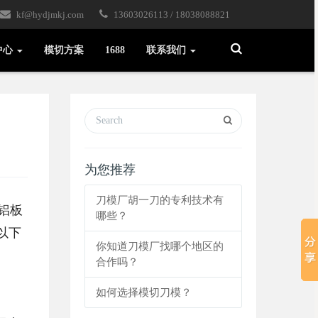
kf@hydjmkj.com
13603026113 / 18038088821
Toggle
中心
模切方案
1688
联系我们
Search
为您推荐
刀模厂胡一刀的专利技术有
铝板
哪些？
以下
你知道刀模厂找哪个地区的
合作吗？
如何选择模切刀模？