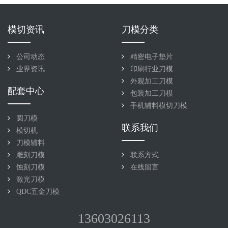
模切资讯
刀模分类
公司动态
精密电子垫片
业界资讯
印刷行业刀模
外观加工刀模
配套中心
包装加工刀模
手机辅料模切刀模
圆刀模
联系我们
模切机
刀模辅料
雕刻刀模
联系方式
蚀刻刀模
在线留言
激光刀模
QDC五金刀模
13603026113