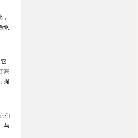
比，
金钢
，它
于高
，提
，它们
。与