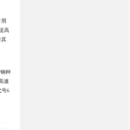
常用
为提高
善其
的钢种
高速
代号6