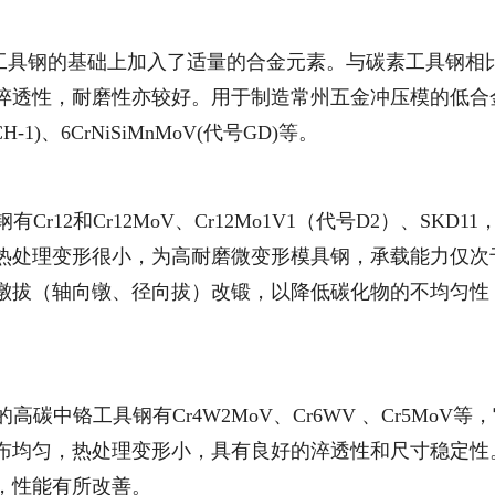
素工具钢的基础上加入了适量的合金元素。与碳素工具钢相
淬透性，耐磨性亦较好。用于制造常州五金冲压模的低合
H-1)、6CrNiSiMnMoV(代号GD)等。
r12和Cr12MoV、Cr12Mo1V1（代号D2）、SKD11
热处理变形很小，为高耐磨微变形模具钢，承载能力仅次
镦拔（轴向镦、径向拔）改锻，以降低碳化物的不均匀性
碳中铬工具钢有Cr4W2MoV、Cr6WV 、Cr5MoV等
布均匀，热处理变形小，具有良好的淬透性和尺寸稳定性
，性能有所改善。