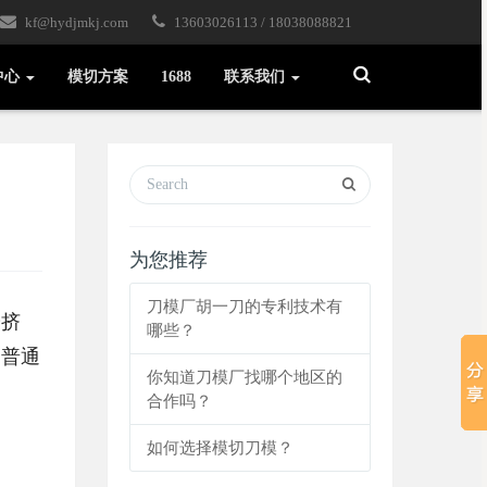
kf@hydjmkj.com
13603026113 / 18038088821
Toggle
中心
模切方案
1688
联系我们
Search
为您推荐
刀模厂胡一刀的专利技术有
冷挤
哪些？
比普通
你知道刀模厂找哪个地区的
合作吗？
如何选择模切刀模？