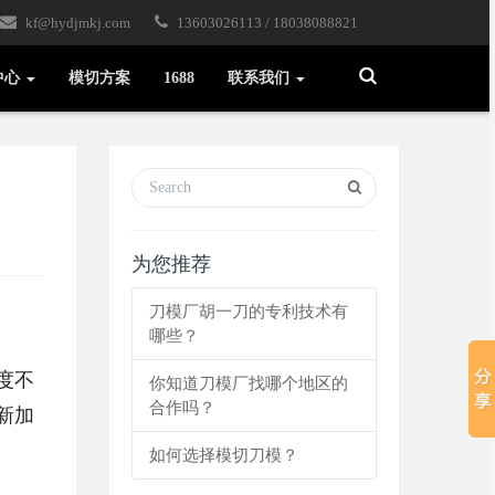
kf@hydjmkj.com
13603026113 / 18038088821
Toggle
中心
模切方案
1688
联系我们
Search
为您推荐
刀模厂胡一刀的专利技术有
哪些？
度不
你知道刀模厂找哪个地区的
合作吗？
新加
如何选择模切刀模？