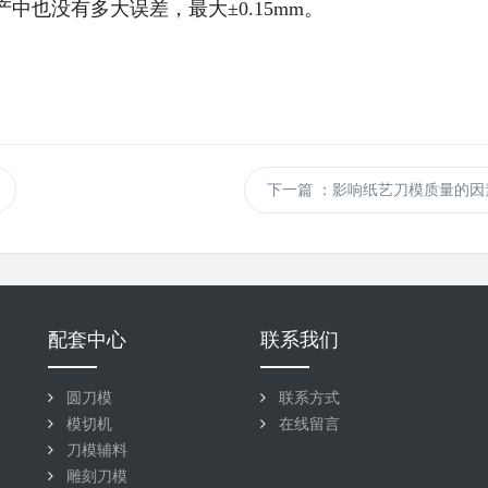
也没有多大误差，最大±0.15mm。
下一篇
：影响纸艺刀模质量的因
配套中心
联系我们
圆刀模
联系方式
模切机
在线留言
刀模辅料
雕刻刀模