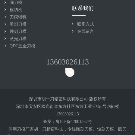
圆刀模
联系我们
模切机
刀模辅料
雕刻刀模
联系方式
蚀刻刀模
在线留言
激光刀模
QDC五金刀模
13603026113
深圳市胡一刀精密科技有限公司 版权所有
深圳市宝安区松岗街道东方社区东方工业三街8号2栋1楼
13603026113
备案：
粤ICP备17001367号
深圳刀模厂家胡一刀精密科技，专注雕刻
刀模
、蚀刻刀模、圆刀