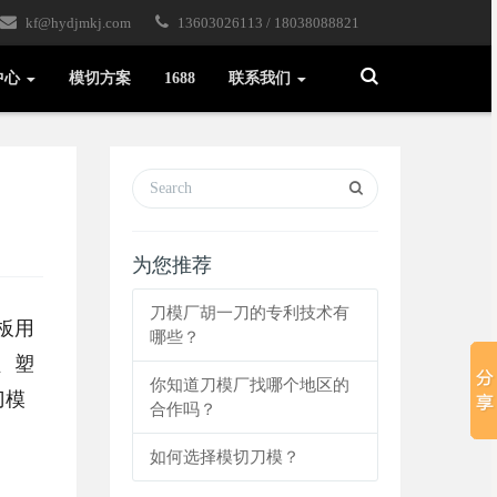
kf@hydjmkj.com
13603026113 / 18038088821
Toggle
中心
模切方案
1688
联系我们
Search
为您推荐
刀模厂胡一刀的专利技术有
板用
哪些？
、塑
你知道刀模厂找哪个地区的
刀模
合作吗？
如何选择模切刀模？