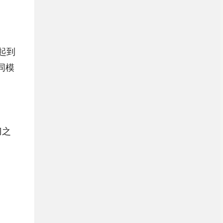
起到
同模
刀之