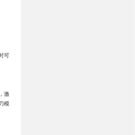
时可
，激
刀模