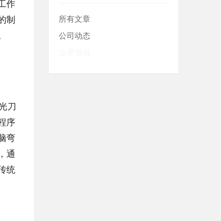
工作
的制
所有文章
。
公司动态
业界资讯
光刀
程序
脑弯
，通
传统