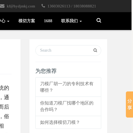
kf@hydjmkj.com
13603026113 / 18038088821
Toggle
中心
模切方案
1688
联系我们
Search
为您推荐
刀模厂胡一刀的专利技术有
统的
哪些？
，通
你知道刀模厂找哪个地区的
而后
合作吗？
，俗
如何选择模切刀模？
相