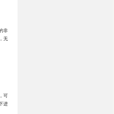
的非
，无
，可
下进