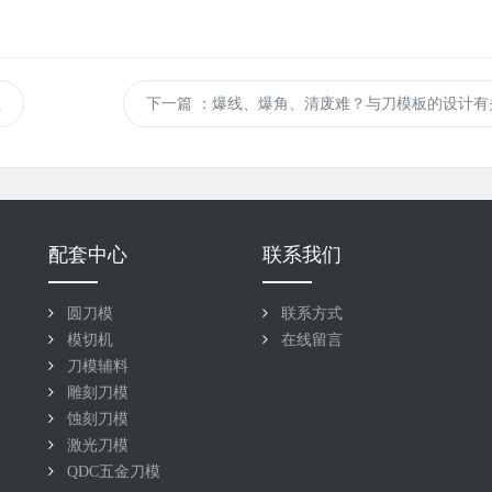
性
下一篇
：爆线、爆角、清废难？与刀模板的设计有
配套中心
联系我们
圆刀模
联系方式
模切机
在线留言
刀模辅料
雕刻刀模
蚀刻刀模
激光刀模
QDC五金刀模