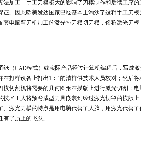
无法加工。手工刀模极大的影响了刀模制作和后续工序的
保证。因此欧美发达国家已经基本上淘汰了这种手工刀模
配套电脑弯刀机加工的激光排刀模切刀模，俗称激光刀模
图纸（CAD模式）或实际产品经过计算机编程后，写成激
并在打样设备上打出1：1的清样供技术人员校对；然后将
刀模切割机将需要的几何图形在摸版上进行激光切割；电
的技术工人将预弯成型刀具嵌装到经过激光切割的模版上
了。激光刀模的特点是用电脑代替了人脑，用激光代替了
性有了质上的飞跃。