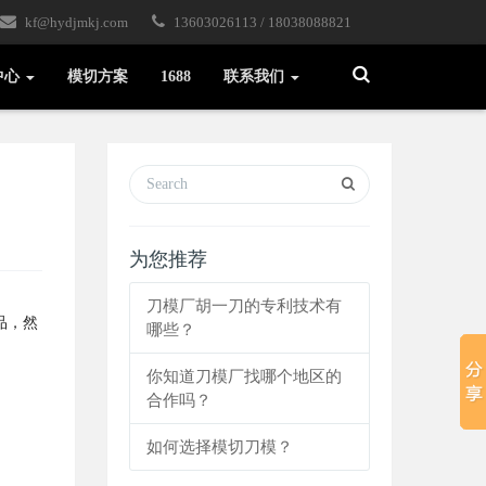
kf@hydjmkj.com
13603026113 / 18038088821
Toggle
中心
模切方案
1688
联系我们
Search
为您推荐
刀模厂胡一刀的专利技术有
品
，然
哪些？
你知道刀模厂找哪个地区的
合作吗？
如何选择模切刀模？