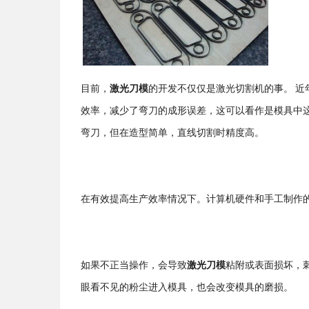
目前，
激光刀模
的开发不仅仅是激光切割机的事。
近
效率，减少了弯刀的成形误差，这可以看作是模具中
弯刀
，但在造型简单，直线切割时精度高。
在
有效提高生产效率
情况下
。计算机硬件和手工制作
如果不正当操作，
会导致
激光刀模
粘附或表面损坏，
眼看不见的粉尘进入
模具
，也会
改变模具
的磨损
。