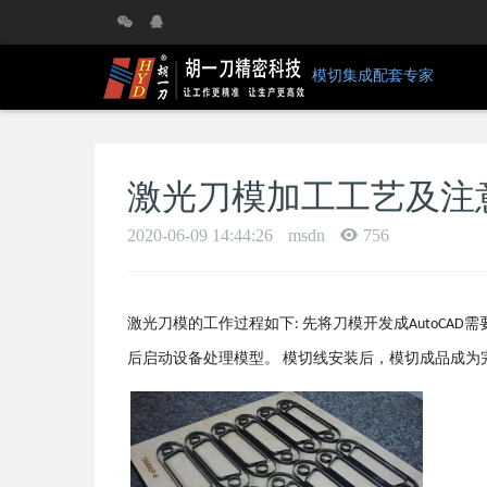
模切集成配套专家
激光刀模加工工艺及注
2020-06-09 14:44:26
msdn
756
激光刀模的工作过程如下
先将刀模开发成
需
:
AutoCAD
后启动设备处理模型。
模切线安装后，模切成品成为