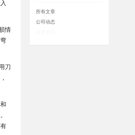
放入
所有文章
公司动态
损情
业界资讯
有弯
用刀
件，
和
剂。
并有