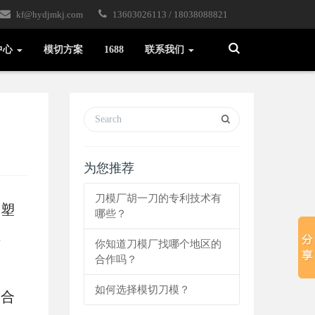
kf@hydjmkj.com
13603026113 / 18038088821
Toggle
中心
模切方案
1688
联系我们
Search
为您推荐
刀模厂胡一刀的专利技术有
塑
哪些？
性
你知道刀模厂找哪个地区的
合作吗？
如何选择模切刀模？
合