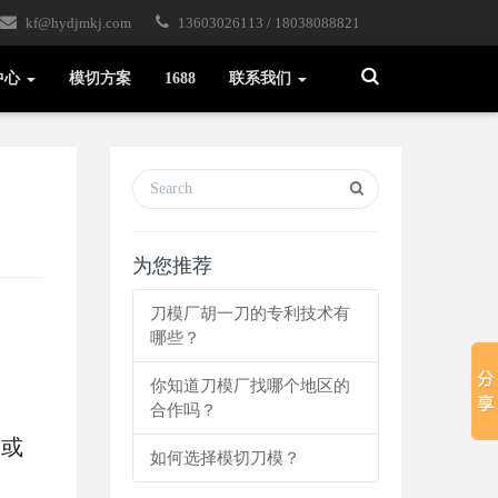
kf@hydjmkj.com
13603026113 / 18038088821
Toggle
中心
模切方案
1688
联系我们
Search
为您推荐
刀模厂胡一刀的专利技术有
哪些？
你知道刀模厂找哪个地区的
合作吗？
属或
如何选择模切刀模？