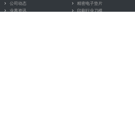
公司动态
精密电子垫片
业界资讯
印刷行业刀模
外观加工刀模
配套中心
包装加工刀模
手机辅料模切刀模
圆刀模
联系我们
模切机
刀模辅料
雕刻刀模
联系方式
蚀刻刀模
在线留言
激光刀模
QDC五金刀模
13603026113